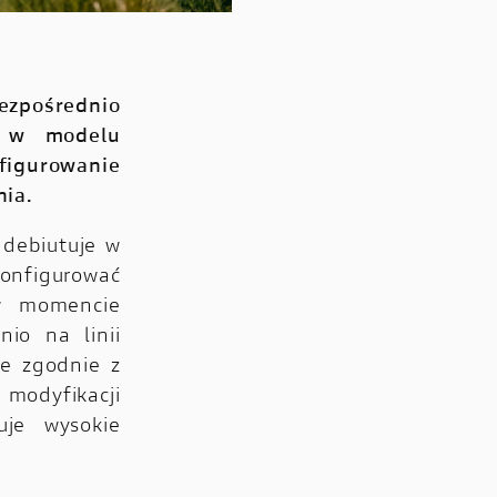
ezpośrednio
e w modelu
igurowanie
ia.
 debiutuje w
nfigurować
w momencie
io na linii
ne zgodnie z
odyfikacji
uje wysokie