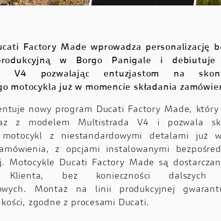
cati Factory Made wprowadza personalizację b
produkcyjną w Borgo Panigale i debiutuj
da V4 pozwalając entuzjastom na skonf
o motocykla już w momencie składania zamówien
entuje nowy program Ducati Factory Made, który
raz z modelem Multistrada V4 i pozwala sko
 motocykl z niestandardowymi detalami już 
zamówienia, z opcjami instalowanymi bezpośredn
j. Motocykle Ducati Factory Made są dostarcza
 Klienta, bez konieczności dalszych m
owych. Montaż na linii produkcyjnej gwarant
akości, zgodne z procesami Ducati.