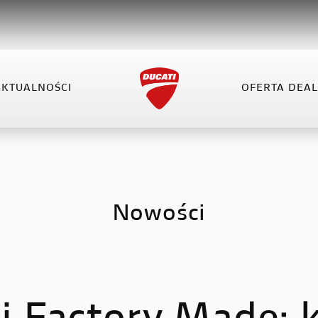
AKTUALNOŚCI
OFERTA DEA
VEL
XDIAVEL
HYPERMOTARD
OFERTA DEALERA
KO
el V4
XDiavel V4
Hypermotard 698 Mono
el V4 RS
Hypermotard V2
Nowości
Hypermotard V2 SP