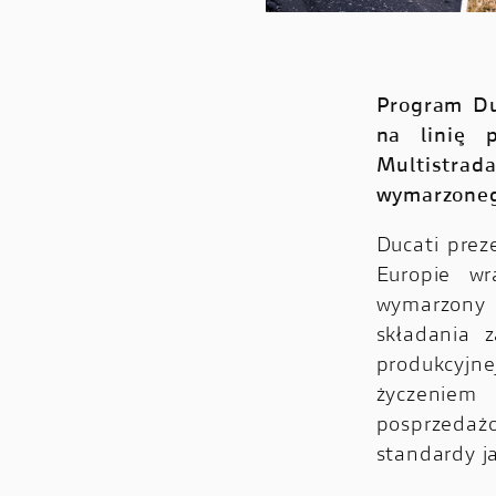
Program Du
na linię 
Multistra
wymarzoneg
Ducati prez
Europie w
wymarzony
składania 
produkcyjne
życzeniem
posprzedaż
standardy j