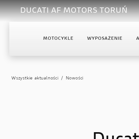
DUCATI AF MOTORS TORUŃ
MOTOCYKLE
WYPOSAŻENIE
OFFROAD
DESERTX
DIA
Desmo450 MX
DesertX
Diav
Wszystkie aktualności
/
Nowości
Desmo450 MX Factory
Diav