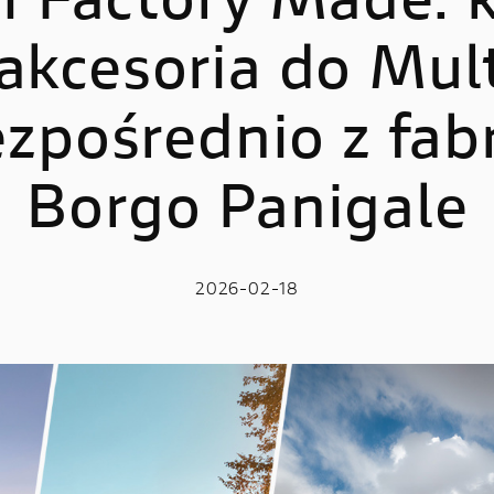
i Factory Made: k
 akcesoria do Mul
LE
E-BIKE
 V2
MIG-S
zpośrednio z fab
 V2 S
TK-01RR
Borgo Panigale
e V2 MM93
Futa AXS
 V2 FB63
Futa All-Road
 V4
2026-02-18
 V4 S
 V4 R