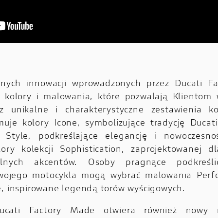
nych innowacji wprowadzonych przez Ducati F
ę kolory i malowania, które pozwalają Klientom 
z unikalne i charakterystyczne zestawienia ko
je kolory Icone, symbolizujące tradycję Ducati
ii Style, podkreślające elegancję i nowoczesno
ry kolekcji Sophistication, zaprojektowanej dla
zalnych akcentów. Osoby pragnące podkreśli
swojego motocykla mogą wybrać malowania Perf
e, inspirowane legendą torów wyścigowych.
ucati Factory Made otwiera również nowy r