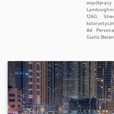
współprac
Lamborghini
1260, Str
kolorystycz
Ad Persona
Giallo Bele