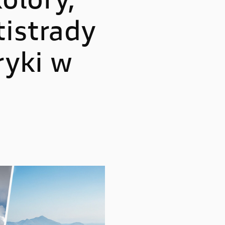
olory,
Multistrada V4 RS
tistrady
ryki w