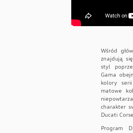
Wśród głów
znajdują si
styl poprze
Gama obejmu
kolory ser
matowe kolo
niepowtar
charakter 
Ducati Cors
Program D