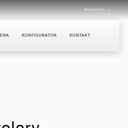
MYDUCATI
LERA
KONFIGURATOR
KONTAKT
MONSTER
MULTISTRADA
NFIGURATOR
KONTAKT
Monster
Multistrada V2
Monster +
Multistrada V2 S
Multistrada V4 S
Multistrada V4 Rally MY2025
Multistrada V4 Rally
Multistrada V4 Pikes Peak