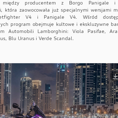
y między producentem z Borgo Panigale i 
, która zaowocowała już specjalnymi wersjami m
eetfighter V4 i Panigale V4. Wśród dostęp
nych program obejmuje kultowe i ekskluzywne ba
m Automobili Lamborghini: Viola Pasifae, Ara
nus, Blu Uranus i Verde Scandal.