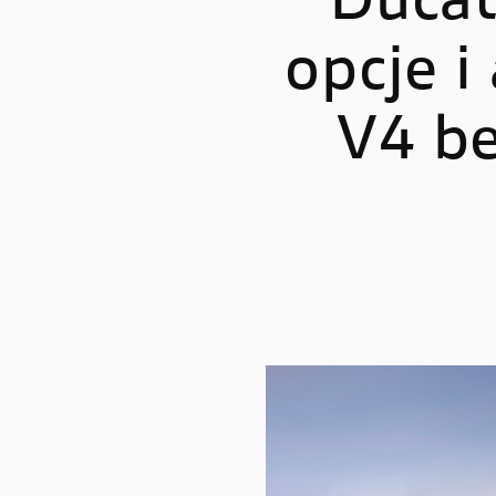
Ducat
opcje i
STREETFIGHTER
PANIGA
Streetfighter V2
Panigale
V4 be
Streetfighter V2 S
Panigale
Streetfighter V4
Panigal
Streetfighter V4 S
Panigale
Panigale
Panigale
Panigale