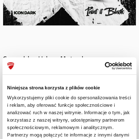
Scrambler Urban Motard
Urban Motard to motocykl stworzony do
doświadczania miejskiego środowiska,
Niniejsza strona korzysta z plików cookie
wyróżniający się wyjątkowym stylem,
Wykorzystujemy pliki cookie do spersonalizowania treści
sportowym charakterem i niezrównanym
i reklam, aby oferować funkcje społecznościowe i
poziomem frajdy. Dla wszystkich, którzy żyją
analizować ruch w naszej witrynie. Informacje o tym, jak
energią miasta.
korzystasz z naszej witryny, udostępniamy partnerom
społecznościowym, reklamowym i analitycznym.
Dowiedz się więcej
Partnerzy mogą połączyć te informacje z innymi danymi