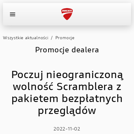
Wszystkie aktualności
/
Promocje
OFERTA DEALERA
KONFIGURATOR
MOTOCYKLE
Promocje dealera
WYPOSAŻENIE
Poczuj nieograniczoną
AKTUALNOŚCI
wolność Scramblera z
OFERTA DEALERA
pakietem bezpłatnych
KONFIGURATOR
przeglądów
KONTAKT
2022-11-02