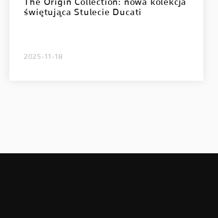
The Origin Collection: nowa kolekcja
świętująca Stulecie Ducati
2025-11-18