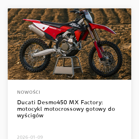
LE
E-BIKE
 V2
MIG-S
 V2 S
TK-01RR
e V2 MM93
Futa AXS
 V2 FB63
Futa All-Road
 V4
 V4 S
NOWOŚCI
 V4 R
Ducati Desmo450 MX Factory:
motocykl motocrossowy gotowy do
wyścigów
2026-01-09