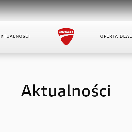
AKTUALNOŚCI
OFERTA DEA
VEL
XDIAVEL
HYPERMOTARD
OFERTA DEALERA
KO
el V4
XDiavel V4
Hypermotard 698 Mono
el V4 RS
Hypermotard V2
Aktualności
Hypermotard V2 SP