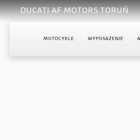
DUCATI AF MOTORS TORUŃ
MOTOCYKLE
WYPOSAŻENIE
OFFROAD
DESERTX
DIA
Desmo450 MX
DesertX
Diav
Desmo450 MX Factory
Diav