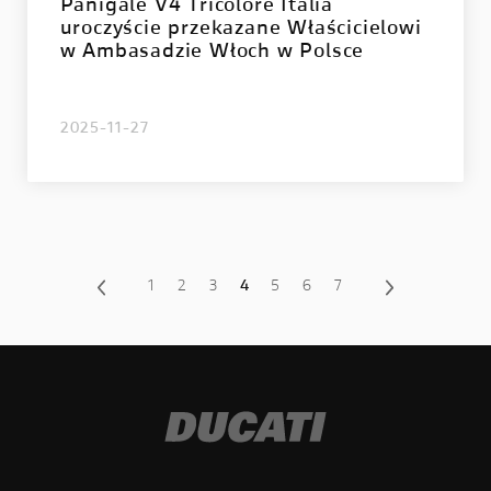
Panigale V4 Tricolore Italia
uroczyście przekazane Właścicielowi
w Ambasadzie Włoch w Polsce
2025-11-27
1
2
3
4
5
6
7