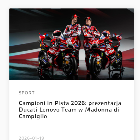
STREETFIGHTER
PANIGA
Streetfighter V2
Panigale
Streetfighter V2 S
Panigale
Streetfighter V4
Panigal
Streetfighter V4 S
Panigale
Panigale
Panigale
SPORT
Panigale
Campioni in Pista 2026: prezentacja
Ducati Lenovo Team w Madonna di
Campiglio
2026-01-19