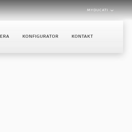
MYDUCATI
LERA
KONFIGURATOR
KONTAKT
MONSTER
MULTISTRADA
NFIGURATOR
KONTAKT
Monster
Multistrada V2
Monster +
Multistrada V2 S
Multistrada V4 S
Multistrada V4 Rally MY2025
Multistrada V4 Rally
Multistrada V4 Pikes Peak